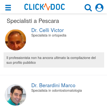
×
×
Specialisti a Pescara
Motore di ricerca
Cosa possiamo offrirti
Dr. Celli Victor
Cerca uno specialista
Per i pazienti
Specialista in ortopedia
Scegli specialità, prestazione o cognome
Prenota una visita
Pescara (PE)
Ricerca specialisti
Il professionista non ha ancora ultimato la compilazione del
suo profilo pubblico
Consulti online
CERCA
(su medicitalia.it)
Per gli specialisti
Dr. Berardini Marco
Specialista in odontostomatologia
Prenotazioni online
Planner e rubrica in cloud