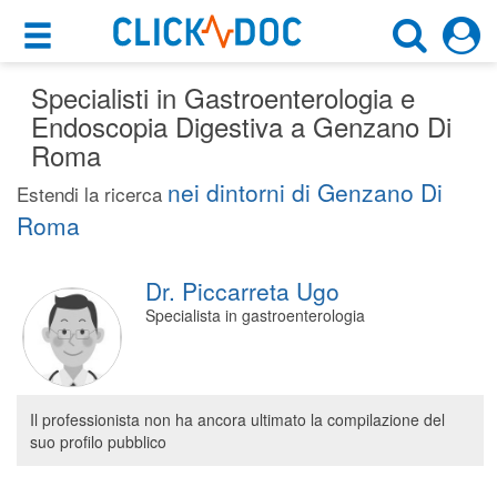
×
×
Specialisti in Gastroenterologia e
Motore di ricerca
Cosa possiamo offrirti
Endoscopia Digestiva a Genzano Di
Cerca uno specialista
Roma
Per i pazienti
Gastroenterologo
nei dintorni di Genzano Di
Estendi la ricerca
Prenota una visita
Roma
Genzano Di Roma (RM)
Ricerca specialisti
Dr. Piccarreta Ugo
Consulti online
CERCA
Specialista in gastroenterologia
(su medicitalia.it)
Per gli specialisti
Il professionista non ha ancora ultimato la compilazione del
Prenotazioni online
suo profilo pubblico
Planner e rubrica in cloud