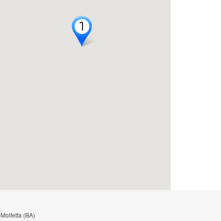
1
1
 Molfetta (BA)